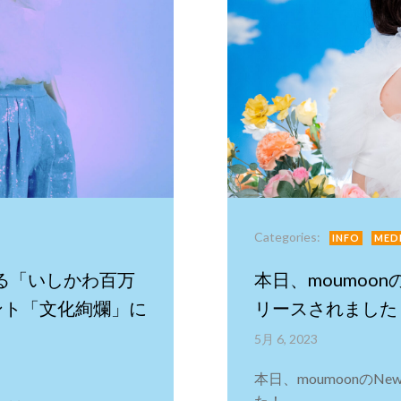
Categories:
INFO
MED
れる「いしかわ百万
本日、moumoonのN
ント「文化絢爛」に
リースされました
5月 6, 2023
本日、moumoonのNew 
た！