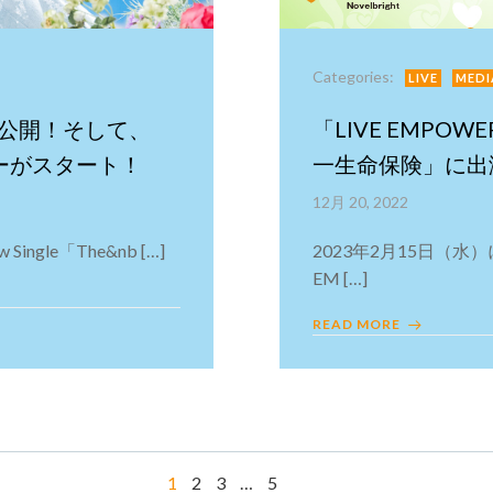
Categories:
LIVE
MEDI
」ジャケ公開！そして、
「LIVE EMPOWER 
ーダーがスタート！
一生命保険」に出
12月 20, 2022
gle「The&nb […]
2023年2月15日（
EM […]
READ MORE
Page
Page
Page
Page
1
2
3
…
5