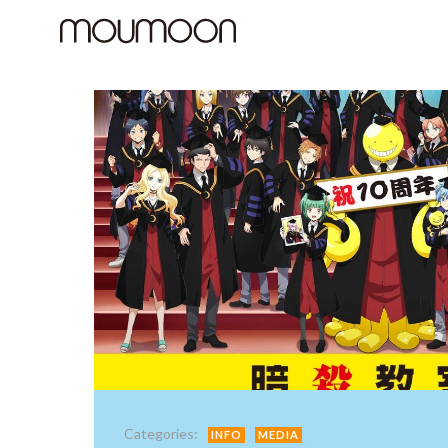
コ
ン
テ
ン
ツ
へ
ス
キ
ッ
プ
Categories:
INFO
MEDIA