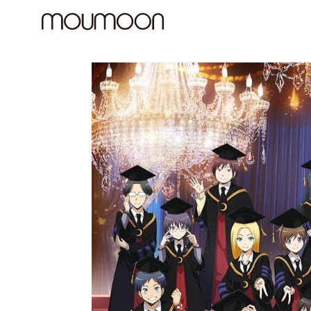
コ
ン
テ
ン
ツ
へ
ス
キ
ッ
プ