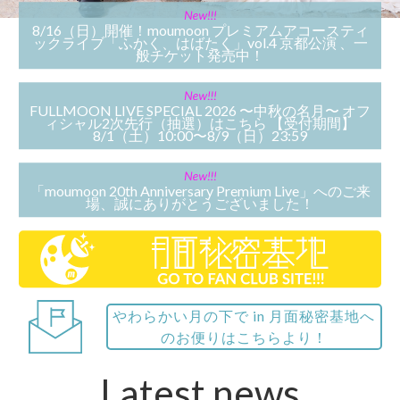
8/16（日）開催！moumoon プレミアムアコースティ
ックライブ「ふかく、はばたく」vol.4 京都公演 、一
般チケット発売中！
FULLMOON LIVE SPECIAL 2026 〜中秋の名月〜 オフ
ィシャル2次先行（抽選）はこちら 【受付期間】
8/1（土）10:00〜8/9（日）23:59
「moumoon 20th Anniversary Premium Live」へのご来
場、誠にありがとうございました！
やわらかい月の下で in 月面秘密基地へ
のお便りはこちらより！
Latest news