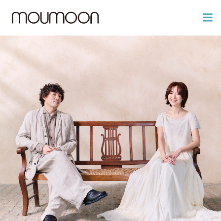
コ
ン
テ
ン
ツ
へ
ス
キ
ッ
プ