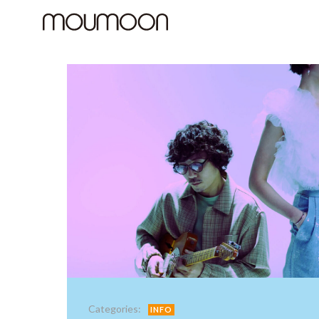
コ
ン
テ
ン
ツ
へ
ス
キ
ッ
プ
Categories:
INFO