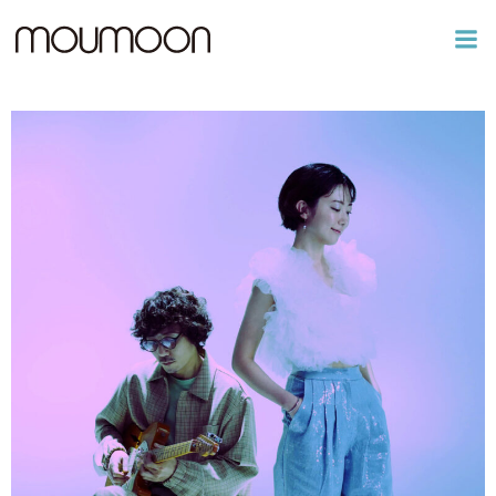
コ
ン
テ
ン
ツ
へ
ス
キ
ッ
プ