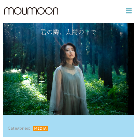
コ
ン
テ
ン
ツ
へ
ス
キ
ッ
プ
Categories:
MEDIA