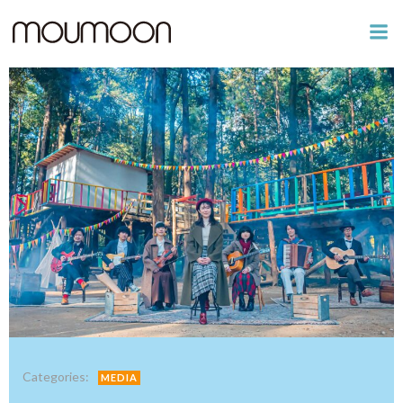
コ
ン
テ
ン
ツ
へ
ス
キ
ッ
プ
Categories:
MEDIA