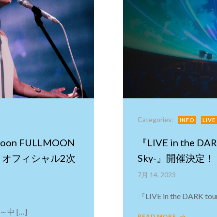
Categories:
INFO
LIVE
on FULLMOON
『LIVE in the DAR
名月～ オフィシャル2次
Sky-』開催決定！
7月 14, 2023
『LIVE in the DARK tou
 ～中 […]
READ MORE