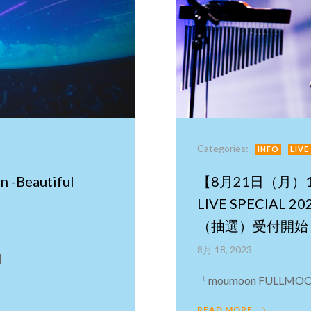
Categories:
INFO
LIVE
 -Beautiful
【8月21日（月）18
LIVE SPECIA
（抽選）受付開始
8月 18, 2023
]
「moumoon FULLMOON 
READ MORE