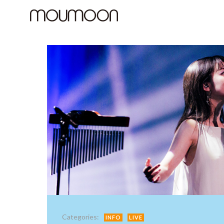
コ
ン
テ
ン
ツ
へ
ス
キ
ッ
プ
Categories:
INFO
LIVE