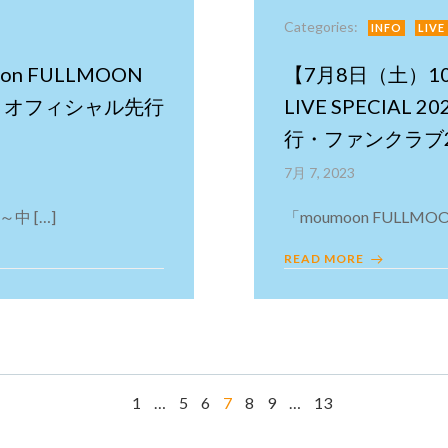
Categories:
INFO
LIVE
n FULLMOON
【7月8日（土）10:
名月～ オフィシャル先行
LIVE SPECIA
行・ファンクラブ
7月 7, 2023
 ～中 […]
「moumoon FULLMOON 
READ MORE
Page
Page
Page
Page
Page
Page
Page
1
…
5
6
7
8
9
…
13