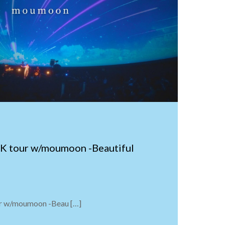
K tour w/moumoon -Beautiful
r w/moumoon -Beau […]