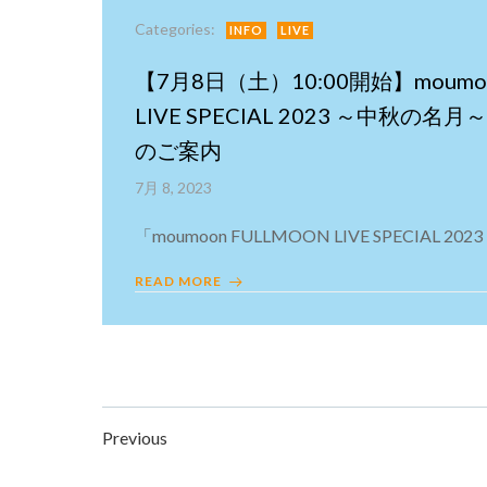
Categories:
INFO
LIVE
【7月8日（土）10:00開始】moumoo
LIVE SPECIAL 2023 ～中秋の
のご案内
7月 8, 2023
「moumoon FULLMOON LIVE SPECIAL 2023
READ MORE
Posts
Posts
Previous