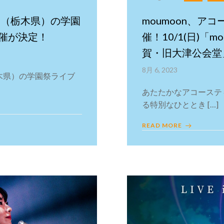
大学（栃木県）の学園
moumoon、ア
催が決定！
催！10/1(日)「moumo
賀・旧大津公会堂
8月 6, 2023
（栃木県）の学園祭ライブ
あたたかなアコーステ
る特別なひととき […]
READ MORE