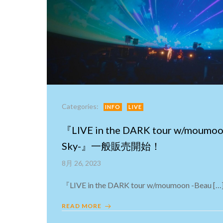
Categories:
INFO
LIVE
『LIVE in the DARK tour w/moumoon
Sky-』一般販売開始！
8月 26, 2023
『LIVE in the DARK tour w/moumoon -Beau […
READ MORE