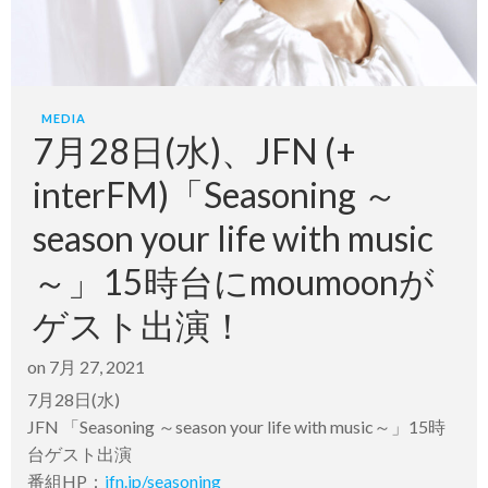
MEDIA
7月28日(水)、JFN (+
interFM)「Seasoning ～
season your life with music
～」15時台にmoumoonが
ゲスト出演！
on
7月 27, 2021
7月28日(水)
JFN 「Seasoning ～season your life with music～」15時
台ゲスト出演
番組HP：
jfn.jp/seasoning