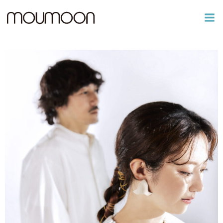
コ
ン
テ
ン
ツ
へ
ス
キ
ッ
プ