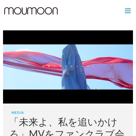
コ
ン
テ
ン
ツ
へ
ス
キ
ッ
プ
MEDIA
「未来よ、私を追いかけ
ろ」MVをファンクラブ会