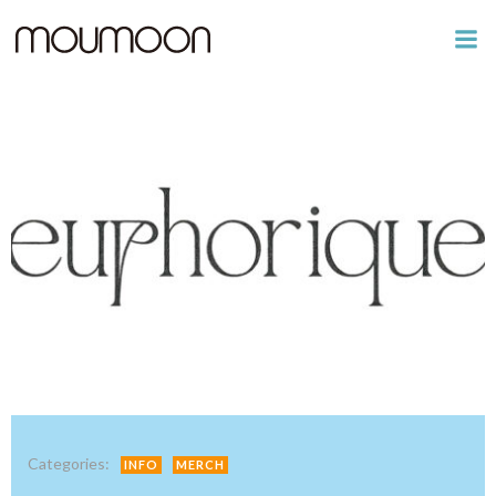
コ
ン
テ
ン
ツ
へ
ス
キ
ッ
プ
Categories:
INFO
MERCH