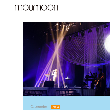
コ
ン
テ
ン
ツ
へ
ス
キ
ッ
プ
Categories:
INFO