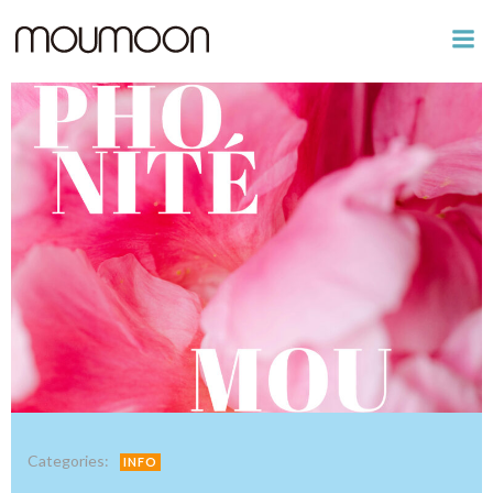
コ
ン
テ
ン
ツ
へ
ス
キ
ッ
プ
Categories:
INFO