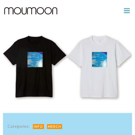
コ
ン
テ
ン
ツ
へ
ス
キ
ッ
プ
Categories:
INFO
MERCH