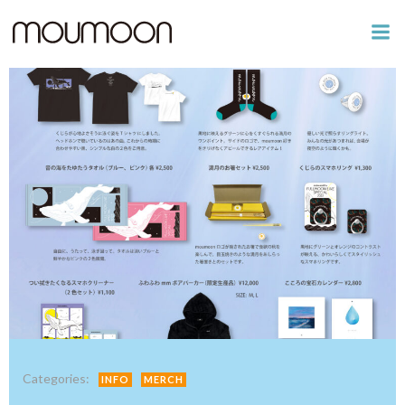
コ
ン
テ
ン
ツ
へ
ス
キ
ッ
プ
Categories:
INFO
MERCH