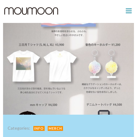
コ
ン
テ
ン
ツ
へ
ス
キ
ッ
プ
Categories:
INFO
MERCH