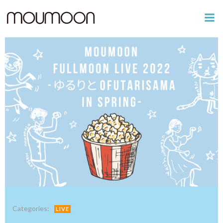
コ
ン
テ
ン
ツ
へ
ス
キ
ッ
プ
Categories:
LIVE