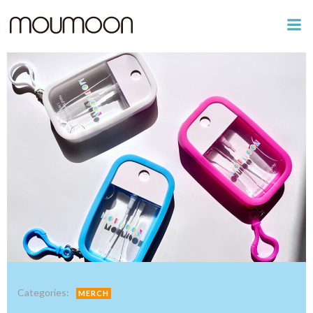
コ
ン
テ
ン
ツ
へ
ス
キ
ッ
プ
Categories:
MERCH