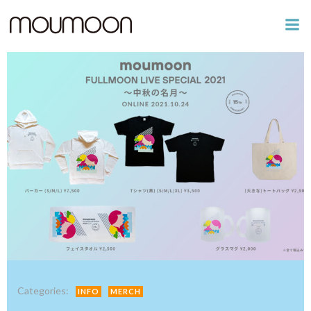
コ
ン
テ
ン
ツ
へ
ス
キ
ッ
プ
Categories:
INFO
MERCH