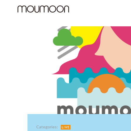
コ
ン
テ
ン
ツ
へ
ス
キ
ッ
プ
Categories:
LIVE