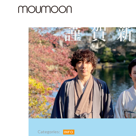
コ
ン
テ
ン
ツ
へ
ス
キ
ッ
プ
Categories:
INFO