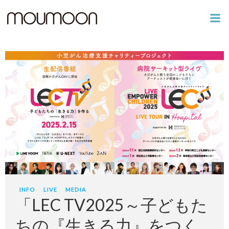
コ
ン
テ
ン
ツ
へ
ス
キ
ッ
プ
INFO
LIVE
MEDIA
「LEC TV2025～子どもた
ちの『生きる力』をつく