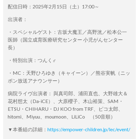
配信日時：2025年2月15日（土）17:00～
出演者：
・スペシャルゲスト：古坂大魔王／高野洸／松本公一
医師（国立成育医療研究センター 小児がんセンター
長）
・特別出演：つんく♂
・MC：天野ひろゆき（キャイーン）／熊谷実帆（ニッ
ポン放送アナウンサー）
病院ライヴ出演者： 與真司郎、浦田直也、大野雄大＆
花村想太（Da-iCE）、大原櫻子、木山裕策、SAM・
ETSU・CHIHARU・DJ KOO from TRF、ピコ太郎、
hitomi、Miyuu、moumoon、LiLiCo （50音順）
▼本番組の詳細：
https://empower-children.jp/lec/event/