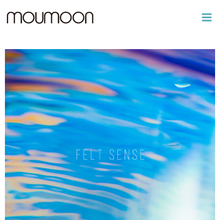
コ
ン
テ
ン
ツ
へ
ス
キ
ッ
プ