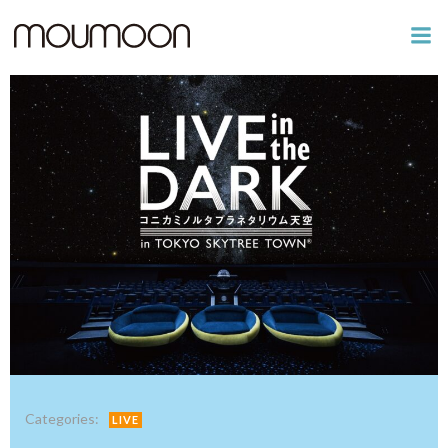
コ
ン
テ
ン
ツ
へ
ス
キ
ッ
プ
Categories:
LIVE