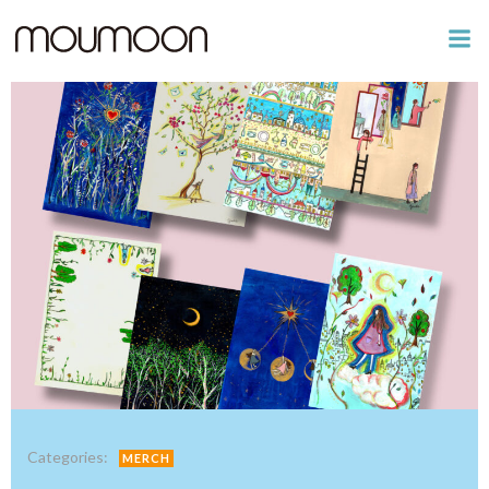
コ
ン
テ
ン
ツ
へ
ス
キ
ッ
プ
Categories:
MERCH