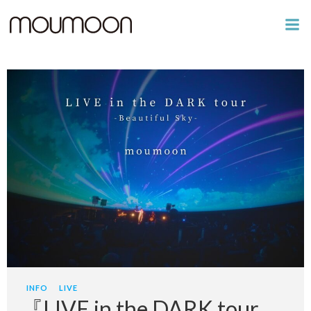
コ
ン
テ
ン
ツ
へ
ス
キ
ッ
プ
INFO
LIVE
『LIVE in the DARK tour