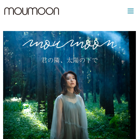
コ
ン
テ
ン
ツ
へ
ス
キ
ッ
プ