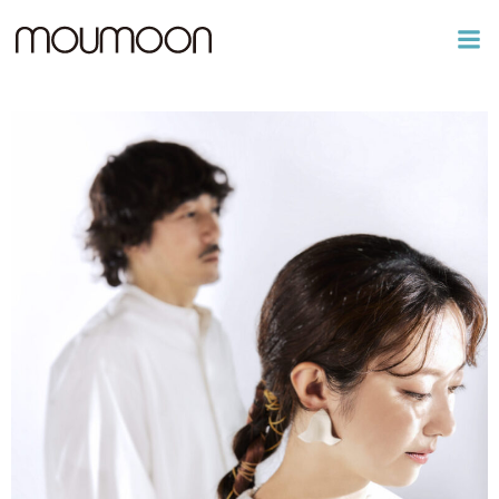
コ
ン
テ
ン
ツ
へ
ス
キ
ッ
プ