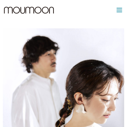
コ
ン
テ
ン
ツ
へ
ス
キ
ッ
プ