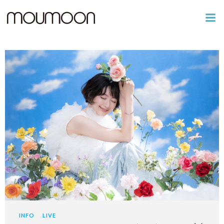
コ
ン
テ
ン
ツ
へ
ス
キ
ッ
プ
INFO
LIVE