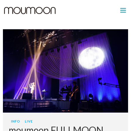
コ
ン
テ
ン
ツ
へ
ス
キ
ッ
プ
INFO
LIVE
moumoon FULLMOON