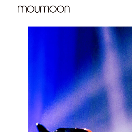
コ
ン
テ
ン
ツ
へ
ス
キ
ッ
プ