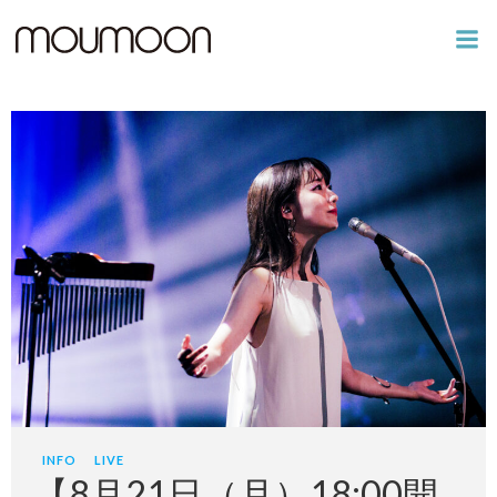
コ
ン
テ
ン
ツ
へ
ス
キ
ッ
プ
INFO
LIVE
【8月21日（月）18:00開