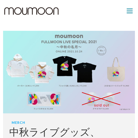
コ
ン
テ
ン
ツ
へ
ス
キ
ッ
プ
MERCH
中秋ライブグッズ、