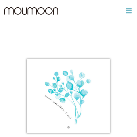
コ
ン
テ
ン
ツ
へ
ス
キ
ッ
プ