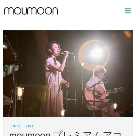
コ
ン
テ
ン
ツ
へ
ス
キ
ッ
プ
INFO
LIVE
moumoon プレミアムアコ