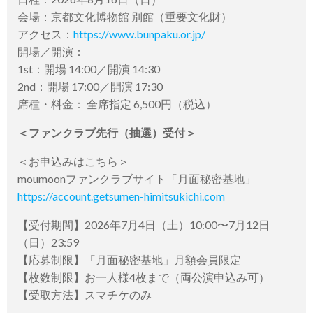
会場：京都⽂化博物館 別館（重要⽂化財）
アクセス：
https://www.bunpaku.or.jp/
開場／開演：
1st：開場 14:00／開演 14:30
2nd：開場 17:00／開演 17:30
席種・料金： 全席指定 6,500円（税込）
＜ファンクラブ先行（抽選）受付＞
＜お申込みはこちら＞
moumoonファンクラブサイト「月面秘密基地」
https://account.getsumen-himitsukichi.com
【受付期間】2026年7⽉4⽇（⼟）10:00〜7⽉12⽇
（⽇）23:59
【応募制限】「月面秘密基地」月額会員限定
【枚数制限】お一人様4枚まで（両公演申込み可）
【受取方法】スマチケのみ