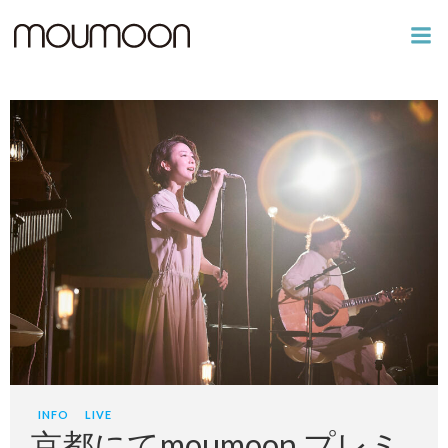
コ
ン
テ
ン
ツ
へ
ス
キ
ッ
プ
INFO
LIVE
京都にてmoumoon プレミ