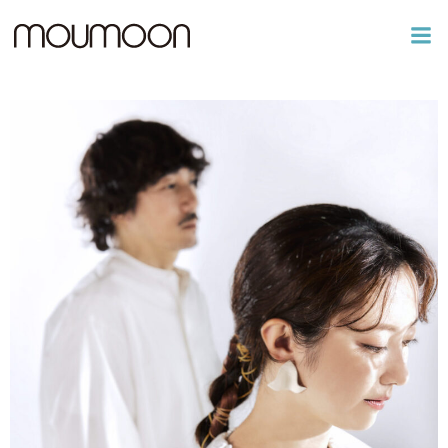
コ
ン
テ
ン
ツ
へ
ス
キ
ッ
プ